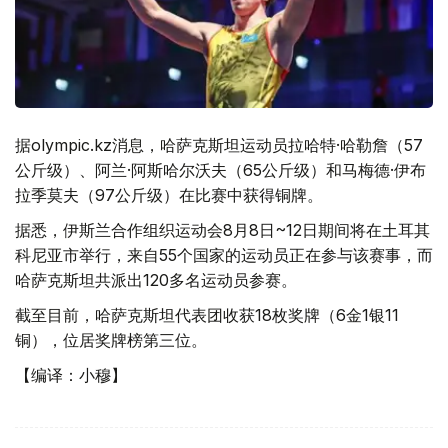
据olympic.kz消息，哈萨克斯坦运动员拉哈特·哈勒詹（57
公斤级）、阿兰·阿斯哈尔沃夫（65公斤级）和马梅德·伊布
拉季莫夫（97公斤级）在比赛中获得铜牌。
据悉，伊斯兰合作组织运动会8月8日~12日期间将在土耳其
科尼亚市举行，来自55个国家的运动员正在参与该赛事，而
哈萨克斯坦共派出120多名运动员参赛。
截至目前，哈萨克斯坦代表团收获18枚奖牌（6金1银11
铜），位居奖牌榜第三位。
【编译：小穆】