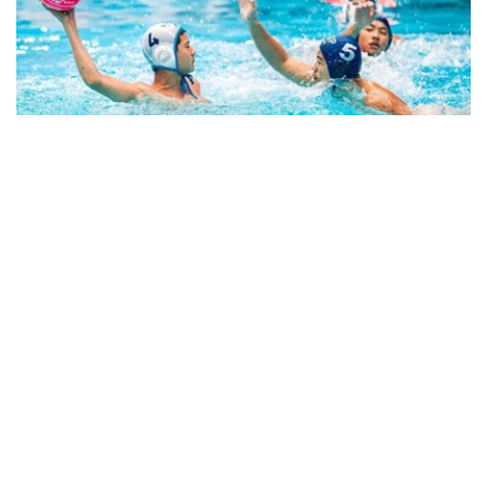
Photo credit: The National Olympic Committee of the
Republic of Kazakhstan
双方在常规比赛时间内战成平局，比赛进入点球大战，最终
哈萨克斯坦队以16比15险胜对手。
哈萨克斯坦队球员叶尔纳尔·特列卡贝尔凭借出色表现，当
选本场比赛最有价值球员（MVP）。
在首场比赛中，哈萨克斯坦队以9比14不敌埃及队。
根据赛程，哈萨克斯坦队将于8月5日晚些时候迎战乌拉圭
队。