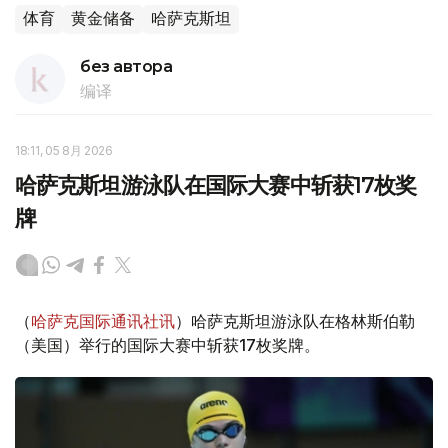
体育
黄金储备
哈萨克斯坦
без автора
编译
18:11, 05 8月 2026
哈萨克斯坦游泳队在国际大赛中斩获17枚奖
牌
（
哈萨克国际通讯社讯
）哈萨克斯坦游泳队在格林斯伯勒
（美国）举行的国际大赛中斩获17枚奖牌。