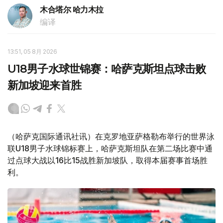
木合塔尔 哈力木拉
编译
13:51, 05 8月 2026
U18男子水球世锦赛：哈萨克斯坦点球击败
新加坡迎来首胜
（哈萨克国际通讯社讯）在克罗地亚萨格勒布举行的世界泳
联U18男子水球锦标赛上，哈萨克斯坦队在第二场比赛中通
过点球大战以16比15战胜新加坡队，取得本届赛事首场胜
利。