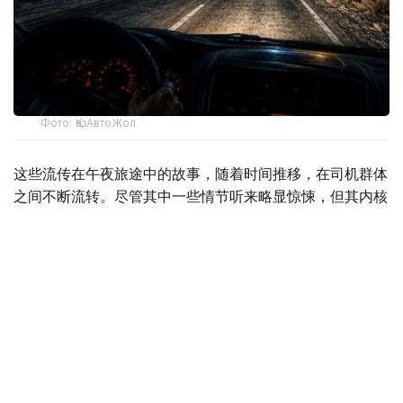
Фото: ҚазАвтоЖол
这些流传在午夜旅途中的故事，随着时间推移，在司机群体
之间不断流转。尽管其中一些情节听来略显惊悚，但其内核
往往并不神秘，更多是关于经验、警惕与行路安全的朴素提
醒。
蹄足少女的搭车谜团
在司机圈中，流传最广的，莫过于“午夜搭车少女”的说法。
传说在月色清冷的深夜，当车辆行驶在空旷公路上时，司机
会在路边看到一名孤身少女。她挥手示意，请求搭乘一段
路，前往附近村庄。出于怜悯，不少司机会选择停车让其上
车。