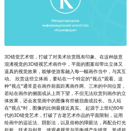
3D错觉艺术馆，打破了对美术欣赏既有印象。在这种故意
混淆视觉的3D错视艺术画作中，平面的图案却带出立体又
逼真的视觉效果，能够使游客融入每一幅画作当中，与其互
动。 欣赏这些立体画，要站在一个特定的"视点"观看。这
种"视点"通常是在画作前面距离画作两、三米的中间位置，
若站在画作的侧面或从上而下望，不但无法欣赏到画作的立
体效果，还会发觉画中的图像有些被扭曲或拉长。当人站
在"视点"时，图像的比例最接近真实。 起源于上世纪60年
代的3D错觉艺术，打破了古老艺术作品的平面限制，运用
绘画中的远近法、阴影法，以及俗称的障眼法，再配合灯光
折射、技术与创意，使观者视觉与平衡感产生错觉，形成超