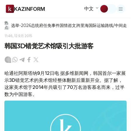
中文
KAZINFORM
热
选举-2026
总统府
任免
事件
国情咨文
跨里海国际运输路线/中间走
点:
11:46, 12 9月 2015
韩国3D错觉艺术馆吸引大批游客
哈通社阿斯塔纳9月12日电 据多维新闻网，韩国首尔一家展
示3D错觉艺术的美术馆经整体翻新后重新开业。据了解，
这家美术馆于2014年共吸引了70万名游客慕名而来，过半
数为中国游客。