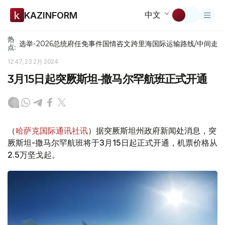
中文
KAZINFORM
热
选举-2026
总统府
任免
事件
国情咨文
跨里海国际运输路线/中间走
点:
12:47, 23 2月 2024
3月15日起突厥斯坦-撒马尔罕航班正式开通
（
哈萨克国际通讯社讯
）据突厥斯坦州政府新闻处消息，突
厥斯坦-撒马尔罕航班将于3月15日起正式开通，机票价格从
2.5万坚戈起。