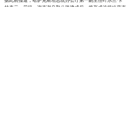
林表示，贝纽—谢克谢乌勒公路建成后，将形成连接哈萨克
斯坦各地区的新交通通道，拟命名为“咸海—里海干线”，并
具有跨大陆战略意义
。
里海
跨里海国际运输路线/中间走廊
基础设施建设
交通
叶尔兰 马赞
编译
09:39, 05 8月 2026
交通部：91%国道交通事故因交通违法引发
（哈萨克国际通讯社讯） 哈萨克斯坦交通运输部呼吁驾驶
员在夏季出行高峰期间严格遵守交通规则。该部门表示，全