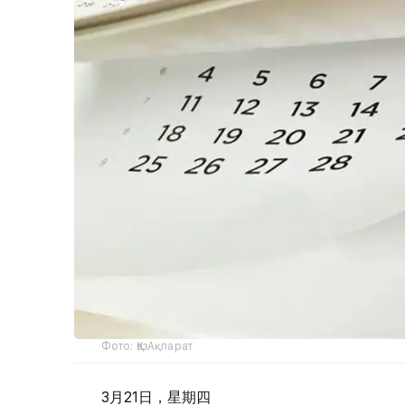
Фото: ҚазАқпарат
3月21日，星期四