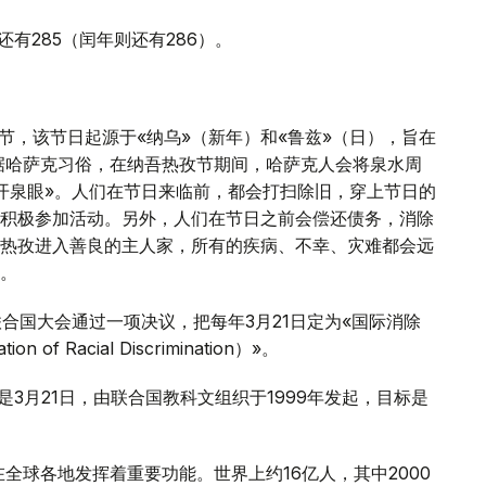
还有285（闰年则还有286）。
兹节，该节日起源于«纳乌»（新年）和«鲁兹»（日），旨在
根据哈萨克习俗，在纳吾热孜节期间，哈萨克人会将泉水周
开泉眼»。人们在节日来临前，都会打扫除旧，穿上节日的
积极参加活动。另外，人们在节日之前会偿还债务，消除
热孜进入善良的主人家，所有的疾病、不幸、灾难都会远
。
届联合国大会通过一项决议，把每年3月21日定为«国际消除
ion of Racial Discrimination）»。
ay）是3月21日，由联合国教科文组织于1999年发起，目标是
全球各地发挥着重要功能。世界上约16亿人，其中2000