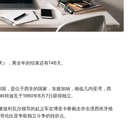
0天），离全年的结束还有146天。
和国，是位于西非的国家，东接加纳，南临几内亚湾，西
特迪瓦于1960年8月7日获得独立。
解放者玻利瓦尔领导的起义军在博亚卡桥截击并击溃西班牙殖
哥伦比亚争取独立斗争的转折点。