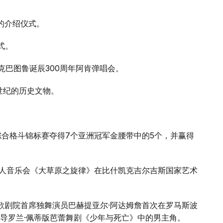
》的介绍仪式。
式。
克巴图鲁诞辰300周年阿肯弹唱会。
5世纪的历史文物。
洲综合格斗锦标赛夺得7个亚洲冠军金腰带中的5个，并赢得
夫个人音乐会《大草原之旋律》在比什凯克吉尔吉斯国家艺术
纳歌剧院首席独舞演员巴赫提亚尔·阿达姆詹首次在罗马斯波
导罗兰·佩蒂版芭蕾舞剧《少年与死亡》中的男主角。