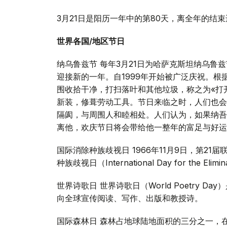
3月21日是阳历一年中的第80天，离全年的结束
世界各国/地区节日
纳乌鲁兹节 每年3月21日为哈萨克斯坦纳乌鲁
迎接新的一年。自1999年开始被广泛庆祝。
围收拾干净，打扫落叶和其他垃圾，称之为«打
新装，修葺劳动工具。节日来临之时，人们也会
隔阂，与周围人和睦相处。人们认为，如果纳吾
离他，欢庆节日将会带给他一整年的富足与好运
国际消除种族歧视日 1966年11月9日，第21
种族歧视日（International Day for the Eliminat
世界诗歌日 世界诗歌日（World Poetry D
向全球宣传阅读、写作、出版和教授诗。
国际森林日 森林占地球陆地面积的三分之一，在