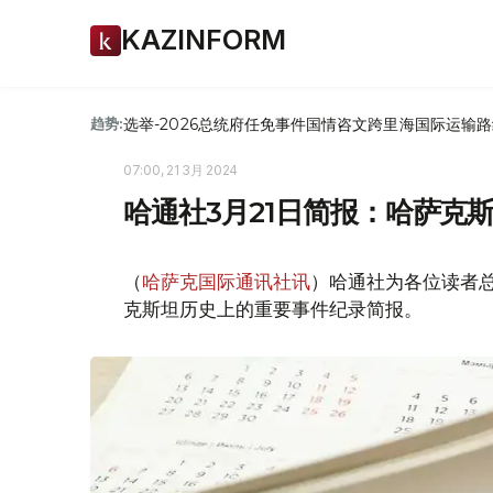
KAZINFORM
选举-2026
总统府
任免
事件
国情咨文
跨里海国际运输路
趋势:
07:00, 21 3月 2024
哈通社3月21日简报：哈萨克
（
哈萨克国际通讯社讯
）哈通社为各位读者总
克斯坦历史上的重要事件纪录简报。