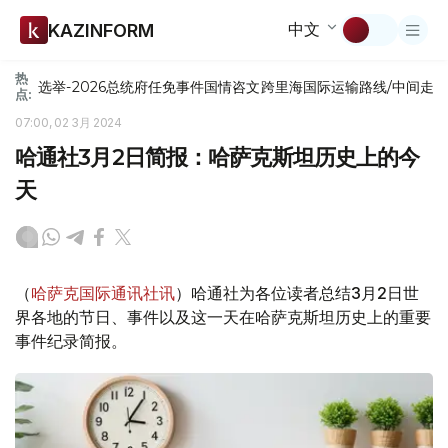
中文
KAZINFORM
热
选举-2026
总统府
任免
事件
国情咨文
跨里海国际运输路线/中间走
点:
07:00, 02 3月 2024
哈通社3月2日简报：哈萨克斯坦历史上的今
天
（
哈萨克国际通讯社讯
）哈通社为各位读者总结3月2日世
界各地的节日、事件以及这一天在哈萨克斯坦历史上的重要
事件纪录简报。