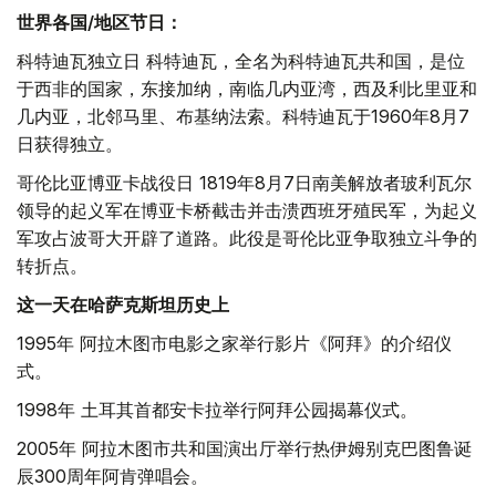
世界各国/地区节日：
科特迪瓦独立日 科特迪瓦，全名为科特迪瓦共和国，是位
于西非的国家，东接加纳，南临几内亚湾，西及利比里亚和
几内亚，北邻马里、布基纳法索。科特迪瓦于1960年8月7
日获得独立。
哥伦比亚博亚卡战役日 1819年8月7日南美解放者玻利瓦尔
领导的起义军在博亚卡桥截击并击溃西班牙殖民军，为起义
军攻占波哥大开辟了道路。此役是哥伦比亚争取独立斗争的
转折点。
这一天在哈萨克斯坦历史上
1995年 阿拉木图市电影之家举行影片《阿拜》的介绍仪
式。
1998年 土耳其首都安卡拉举行阿拜公园揭幕仪式。
2005年 阿拉木图市共和国演出厅举行热伊姆别克巴图鲁诞
辰300周年阿肯弹唱会。