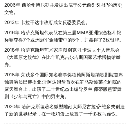
2006年 西哈州博尔勒县发掘出属于公元前6-5世纪的历史
文物。
2013年 卡拉干达市政府成立反恐委员会。
2016年 哈萨克斯坦代表队在第三届MMA亚洲综合格斗锦
标赛夺得7个亚洲冠军金腰带中的5个，并赢得了2枚银牌。
2018年 哈萨克斯坦艺术家库图别克·扎卡波夫个人音乐会
《大草原之旋律》在比什凯克吉尔吉斯国家艺术博物馆举
办。
2018年 荣获多个国际知名赛事奖项德阿斯塔纳歌剧院首席
独舞演员巴赫提亚尔·阿达姆詹首次在罗马斯波莱托剧院的
露天舞台上，出演了二十世纪杰出编导罗兰·佩蒂版芭蕾舞
剧《少年与死亡》中的男主角。
2020年 哈萨克斯坦著名微型雕刻大师尼古拉·萨维多夫创造
了新的世界纪录，在一枚鸡蛋上放置了一千多枚马蹄铁。