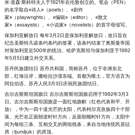
米·道森·斯科特夫人于1921年在伦敦创立的。笔会（PEN）
的名字取自«诗人»（poets）、«剧作
家»（playwrights）、«编辑»（editor）、«散文
家»（essayists）、«小说家»（novelists）的首字母缩写。
保加利亚解放日 每年3月2日是保加利亚解放日，改日旨在
纪念圣斯特凡诺条约条约的签署，该条约结束了奥斯曼帝国
对保加利亚近500年的统治。哈萨克斯坦与保加利亚于1992
年5月5日建立外交关系。
苏丹民族团结日 苏丹共和国，简称苏丹，位于非洲东北
部，红海沿岸，撒哈拉沙漠东端。首都为喀土，官方语言为
阿拉伯语。苏丹人民3月3日庆祝民族团结日。
吉尔吉斯斯坦国旗日 吉尔吉斯斯坦国旗启用于1992年3月3
日。吉尔吉斯斯坦国旗是一面红地旗帜（红色代表和平、开
放），中为一四十道光芒的太阳，代表柯尔克孜族四十个部
落。光芒在正面朝逆时针方向，反面朝顺时针方向，太阳中
间为每组三条、互相交叉的两组线条，来自当地传统民居毡
房（tjundjuk）的房顶。