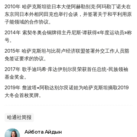
2010年 哈萨克斯坦驻日本大使阿赫勒别克·阿玛勒丁诺夫在
东京同日本外相冈田克也举行会谈，并签署关于和平利用原
子能领域的合作协议。
2014年 索契冬奥会铜牌得主丹尼斯·谭获得«年度运动员»称
号。
2015年 哈萨克斯坦与比荷卢经济联盟签署外交工作人员豁
免签证要求的协议。
2017年 歌手迪玛希·库达伊别尔艮荣获首任总统-民族领袖
基金奖金。
2019年 詹波塔•阿勒达别尔艮诺娃为哈萨克斯坦摘取2019
大冬会首枚奖牌。
哈通社简报
Айбота Айдын