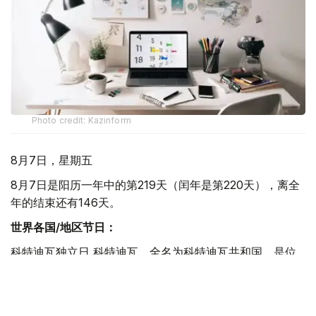
Photo credit: Kazinform
8月7日，星期五
8月7日是阳历一年中的第219天（闰年是第220天），离全
年的结束还有146天。
世界各国/地区节日：
科特迪瓦独立日 科特迪瓦，全名为科特迪瓦共和国，是位
于西非的国家，东接加纳，南临几内亚湾，西及利比里亚和
几内亚，北邻马里、布基纳法索。科特迪瓦于1960年8月7
日获得独立。