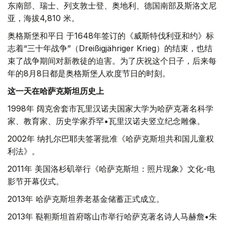
东南部、瑞士、列支敦士登、奥地利、德国南部及斯洛文尼
亚，海拔4,810 米。
奥格斯堡和平日 于1648年签订的《威斯特伐利亚和约》标
志着“三十年战争”（Dreißigjähriger Krieg）的结束，也结
束了战争期间对新教徒的迫害。为了庆祝这个日子，后来每
年的8月8日都是奥格斯堡人欢度节日的时刻。
这一天在哈萨克斯坦历史上
1998年 阔克舍套市瓦里汉诺夫国家大学为哈萨克著名科学
家、教育家、历史学家乔罕•瓦里汉诺夫竖立纪念雕像。
2002年 纳扎尔巴耶夫签署批准《哈萨克斯坦共和国儿童权
利法》。
2011年 美国洛杉矶举行《哈萨克斯坦：照片现象》文化-电
影节开幕仪式。
2013年 哈萨克斯坦养老基金储蓄正式成立。
2013年 鞑靼斯坦首府喀山市举行哈萨克著名诗人马赫詹•朱