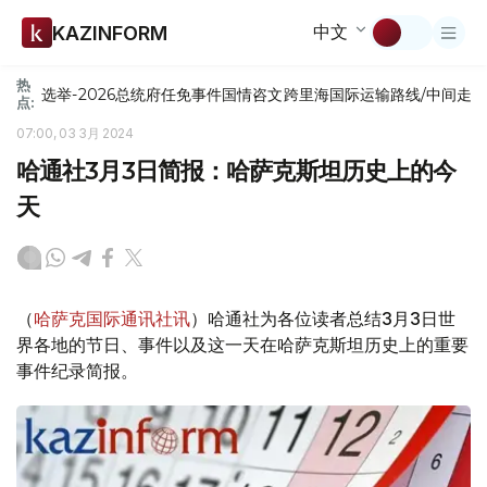
中文
KAZINFORM
热
选举-2026
总统府
任免
事件
国情咨文
跨里海国际运输路线/中间走
点:
07:00, 03 3月 2024
哈通社3月3日简报：哈萨克斯坦历史上的今
天
（
哈萨克国际通讯社讯
）哈通社为各位读者总结3月3日世
界各地的节日、事件以及这一天在哈萨克斯坦历史上的重要
事件纪录简报。