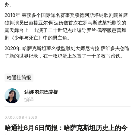
办。
2018年 荣获多个国际知名赛事奖项德阿斯塔纳歌剧院首席
独舞演员巴赫提亚尔·阿达姆詹首次在罗马斯波莱托剧院的
露天舞台上，出演了二十世纪杰出编导罗兰·佩蒂版芭蕾舞
剧《少年与死亡》中的男主角。
2020年 哈萨克斯坦著名微型雕刻大师尼古拉·萨维多夫创造
了新的世界纪录，在一枚鸡蛋上放置了一千多枚马蹄铁。
哈通社简报
达娜 努尔巴克提
编译
07:00, 06 8月 2026
哈通社8月6日简报：哈萨克斯坦历史上的今