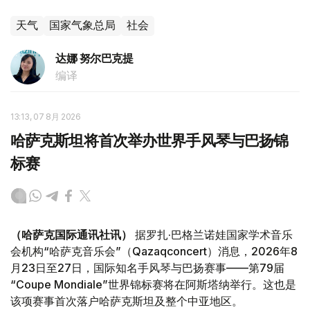
天气
国家气象总局
社会
达娜 努尔巴克提
编译
13:13, 07 8月 2026
哈萨克斯坦将首次举办世界手风琴与巴扬锦
标赛
（哈萨克国际通讯社讯）
据罗扎·巴格兰诺娃国家学术音乐
会机构“哈萨克音乐会”（Qazaqconcert）消息，2026年8
月23日至27日，国际知名手风琴与巴扬赛事——第79届
“Coupe Mondiale”世界锦标赛将在阿斯塔纳举行。这也是
该项赛事首次落户哈萨克斯坦及整个中亚地区。