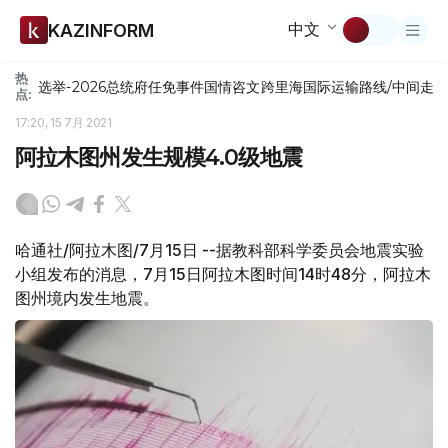
中文
KAZINFORM
热
选举-2026
总统府
任免
事件
国情咨文
跨里海国际运输路线/中间走
点:
17:20, 15 7月 2021
阿拉木图州发生规模4.0级地震
哈通社/阿拉木图/7月15日 --据教科部科学委员会地震实验
小组发布的消息，7月15日阿拉木图时间14时48分，阿拉木
图州境内发生地震。