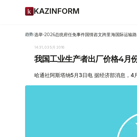
KAZINFORM
选举-2026
总统府
任免
事件
国情咨文
跨里海国际运输路
趋势:
14:31, 03 5月 2016
我国工业生产者出厂价格4月份同
哈通社阿斯塔纳5月3日电 据经济部消息，4