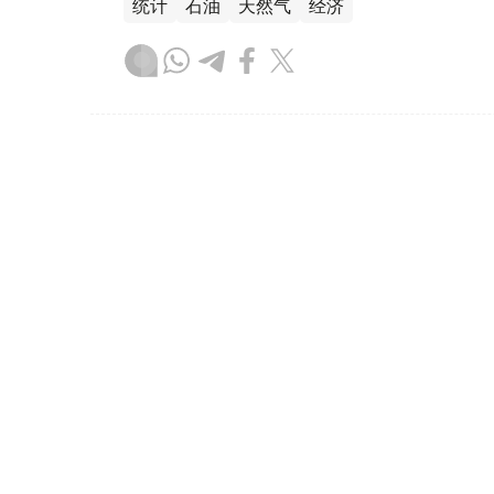
统计
石油
天然气
经济
木合塔尔 木拉提
编译
07:35, 06 8月 2026
国际油价4日大幅下跌
（
哈萨克国际通讯社讯
）国际油价4日大幅下