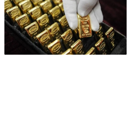
Фото: ӨзА
季度报告显示，哈萨克斯坦国家银行黄金储备增加了15吨。
波兰是2026年第二季度最大的黄金买家。该国在2026年第
二季度增加了51吨黄金储备。
中国购买了33吨黄金，乌兹别克斯坦购买了16吨，哈萨克
斯坦购买了15吨。约旦和捷克共和国的中央银行也分别增加
了6吨黄金储备。
全球各国央行在第二季度共购买了约289吨黄金，比2025年