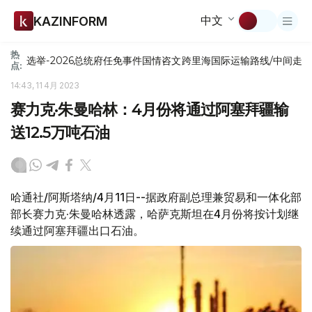
中文
KAZINFORM
热
选举-2026
总统府
任免
事件
国情咨文
跨里海国际运输路线/中间走
点:
14:43, 11 4月 2023
赛力克·朱曼哈林：4月份将通过阿塞拜疆输
送12.5万吨石油
哈通社/阿斯塔纳/4月11日--据政府副总理兼贸易和一体化部
部长赛力克·朱曼哈林透露，哈萨克斯坦在4月份将按计划继
续通过阿塞拜疆出口石油。