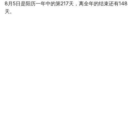
8月5日是阳历一年中的第217天，离全年的结束还有148
天。
世界各国/地区节日：
世界红绿灯日 红绿交通信号灯1914年8月5日首次安装使
用。这一天，美国交通信号公司在俄亥俄州克利夫兰市东
105街和欧几里德大道的十字路口安装了第一个电力交通信
号灯系统。系统使用红色和绿色灯，在灯的颜色即将变化
时，蜂鸣器发出会发出蜂鸣声提醒。警察和消防站在紧急情
况下可以对信号进行控制。
克罗地亚感恩节 每年8月5日为克罗地亚感恩节。克罗地亚
共和国是一个位于中欧、地中海和巴尔干半岛交会处的单一
议会共和制国家，首都与最大城市为萨格勒布。
这一天在哈萨克斯坦历史上
1997年 哈萨克斯坦驻华大使馆在北京举行纳扎尔巴耶夫总
统著作《时代交汇》中文版介绍仪式。
2008年 根据总统令，首都阿斯塔纳伊希姆区正式成立。