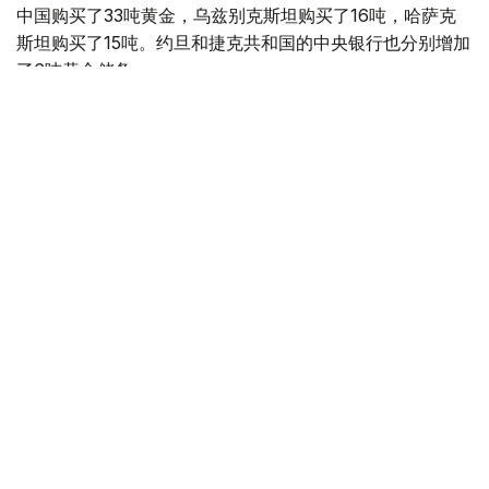
中国购买了33吨黄金，乌兹别克斯坦购买了16吨，哈萨克
斯坦购买了15吨。约旦和捷克共和国的中央银行也分别增加
了6吨黄金储备。
全球各国央行在第二季度共购买了约289吨黄金，比2025年
同期增长了62%。去年同期，黄金购买量约为178吨。
世界黄金协会称，黄金需求的增长受到地缘政治不确定性、
本季度贵金属价格下跌，以及各国寻求国际储备多元化等因
素的影响。
根据该协会进行的一项调查，89%的央行行长预计未来一
年全球黄金储备量将会增加。45%的受访者表示，他们的
国家计划增加黄金储备。
黄金储备
哈萨克斯坦
经济
央行
金融
木合塔尔 哈力木拉
编译