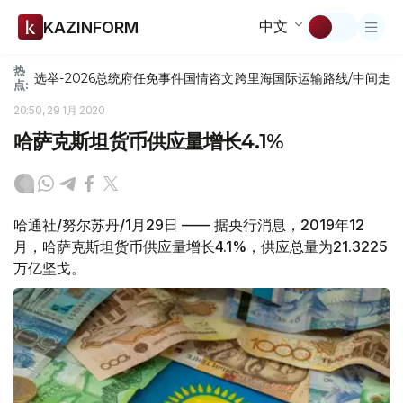
中文
KAZINFORM
热
选举-2026
总统府
任免
事件
国情咨文
跨里海国际运输路线/中间走
点:
20:50, 29 1月 2020
哈萨克斯坦货币供应量增长4.1%
哈通社/努尔苏丹/1月29日 —— 据央行消息，2019年12
月，哈萨克斯坦货币供应量增长4.1%，供应总量为21.3225
万亿坚戈。