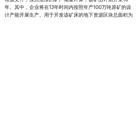
年。其中，企业将在13年时间内按照年产100万吨原矿的设
计产能开展生产。用于开发该矿床的地下资源区块总面积为
4.499平方公里。
“矿山总体生产能力确定为年产100万吨，之后产量
将逐步下降。根据设计阶段确定的矿产储量，矿山使
用年限为16年。其中，自按照设计产能（年产100万
吨）启动采矿作业之日起，矿山将运行13年。”文件
指出。
值得一提的是，矿产开采计划于2028年启动。在此之前，
项目方计划建设用于加工开采矿石的选矿厂，同时开展为期
一年的矿山基建工程和矿山准备工程。正式开始采矿后，这
些工作还将与矿山生产同步进行。
“采用地下开采方式时，剥离工作分为矿山基建工程
和矿山准备工程。在阿克索兰矿床开始采矿前，将在
2027年集中开展为期一年的矿山基建和准备工作。
此后，这些工作将与采矿生产同步进行。矿山准备工