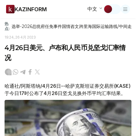
中文
KAZINFORM
热
选举-2026
总统府
任免
事件
国情咨文
跨里海国际运输路线/中间走
点:
19:24, 26 4月 2023
4月26日美元、卢布和人民币兑坚戈汇率情
况
哈通社/阿斯塔纳/4月26日--哈萨克斯坦证券交易所(KASE)
于今日17时公布了4月26日坚戈兑换外币平均汇率结果。