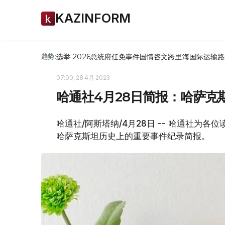
KAZINFORM
选举-2026
总统府
任免
事件
国情咨文
跨里海国际运输路
趋势:
07:00, 28 4月 2023
哈通社4月28日简报：哈萨克
哈通社/阿斯塔纳/4月28日 -- 哈通社为
哈萨克斯坦历史上的重要事件纪录简报。