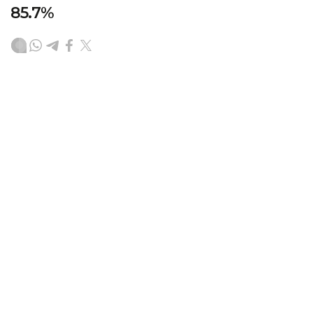
85.7%
（
哈萨克国际通讯社讯
）8月10日，哈萨克斯坦民主研究所
公布了一项于7月20日至8月6日开展的社会学调查结果。
数据显示，哈萨克斯坦总统依然保持较高的民众信任度，信
任率达到85.7%。