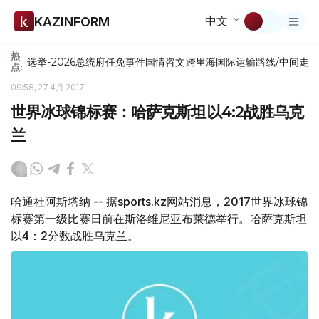
中文
KAZINFORM
热
选举-2026
总统府
任免
事件
国情咨文
跨里海国际运输路线/中间走
点:
09:58, 27 4月 2017
世界冰球锦标赛：哈萨克斯坦以4:2战胜乌克
兰
哈通社阿斯塔纳 -- 据sports.kz网站消息，2017世界冰球锦
标赛第一级比赛日前在斯洛维尼亚布莱德举行。哈萨克斯坦
以4：2分数战胜乌克兰。