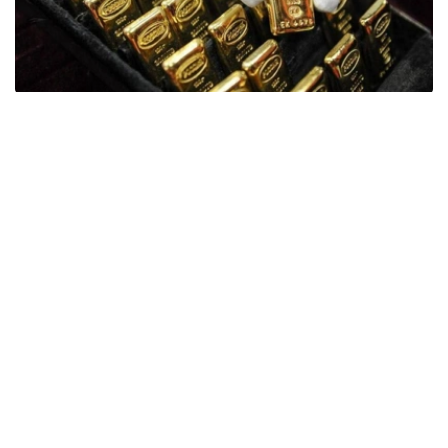
Фото: ӨзА
季度报告显示，哈萨克斯坦国家银行黄金储备增加了15吨。
波兰是2026年第二季度最大的黄金买家。该国在2026年第
二季度增加了51吨黄金储备。
中国购买了33吨黄金，乌兹别克斯坦购买了16吨，哈萨克
斯坦购买了15吨。约旦和捷克共和国的中央银行也分别增加
了6吨黄金储备。
全球各国央行在第二季度共购买了约289吨黄金，比2025年
同期增长了62%。去年同期，黄金购买量约为178吨。
世界黄金协会称，黄金需求的增长受到地缘政治不确定性、
本季度贵金属价格下跌，以及各国寻求国际储备多元化等因