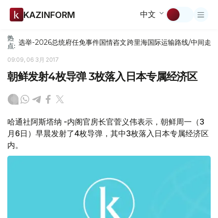
中文
KAZINFORM
热
选举-2026
总统府
任免
事件
国情咨文
跨里海国际运输路线/中间走
点:
09:09, 06 3月 2017
朝鲜发射4枚导弹 3枚落入日本专属经济区
哈通社阿斯塔纳 -内阁官房长官菅义伟表示，朝鲜周一（3
月6日）早晨发射了4枚导弹，其中3枚落入日本专属经济区
内。