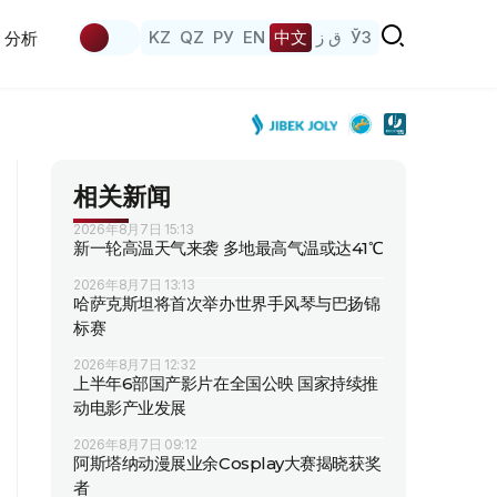
KZ
QZ
РУ
EN
中文
ق ز
ЎЗ
分析
相关新闻
2026年8月7日 15:13
新一轮高温天气来袭 多地最高气温或达41℃
2026年8月7日 13:13
哈萨克斯坦将首次举办世界手风琴与巴扬锦
标赛
2026年8月7日 12:32
上半年6部国产影片在全国公映 国家持续推
动电影产业发展
2026年8月7日 09:12
阿斯塔纳动漫展业余Cosplay大赛揭晓获奖
者