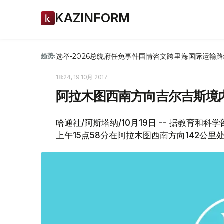
KAZINFORM
选举-2026
总统府
任免
事件
国情咨文
跨里海国际运输路
趋势:
18:24, 19 10月 2017
阿拉木图西南方向吉尔吉斯境内
哈通社/阿斯塔纳/10月19日 -- 据教育
上午15点58分在阿拉木图西南方向142公