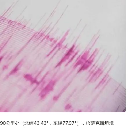
里处（北纬43.43°，东经77.97°），哈萨克斯坦境