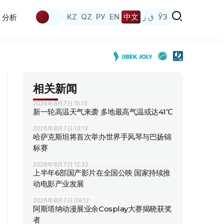
KZ
QZ
РУ
EN
中文
ق ز
ЎЗ
分析
相关新闻
2026年8月7日 15:13
新一轮高温天气来袭 多地最高气温或达41℃
2026年8月7日 13:13
哈萨克斯坦将首次举办世界手风琴与巴扬锦
标赛
2026年8月7日 12:32
上半年6部国产影片在全国公映 国家持续推
动电影产业发展
2026年8月7日 09:12
阿斯塔纳动漫展业余Cosplay大赛揭晓获奖
者