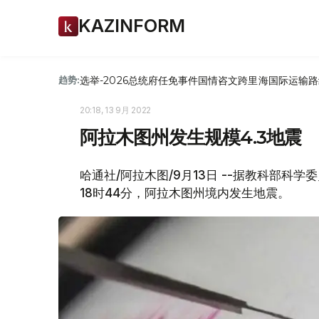
KAZINFORM
选举-2026
总统府
任免
事件
国情咨文
跨里海国际运输路
趋势:
20:18, 13 9月 2022
阿拉木图州发生规模4.3地震
哈通社/阿拉木图/9月13日 --据教科部科
18时44分，阿拉木图州境内发生地震。