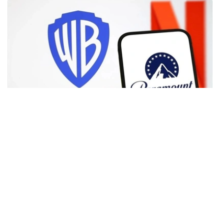
Фото: Аnadolu
根据路透社报道，英国政府表示，在派拉蒙强化了对节目编
排和新闻供给的保证后，政府将不对该交易进行干预。
此前，尽管该交易已获美国和中国等多地监管机构的批准，
但英国政府曾在6月份表示，倾向于对该交易进行干预，并
可能对其发起公共利益调查。
政府指出，派拉蒙天舞首席执行官埃里森（David Ellison）