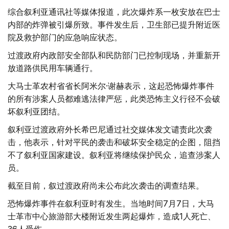
综合叙利亚通讯社等媒体报道，此次爆炸系一枚安放在巴士
内部的炸弹被引爆所致。事件发生后，卫生部已提升附近医
院及救护部门的应急响应状态。
过渡政府内政部安全部队和民防部门已控制现场，并重新开
放道路供民用车辆通行。
大马士革农村省省长阿米尔·谢赫表示，这起恐怖爆炸事件
的所有涉案人员都难逃法律严惩，此类恐怖主义行径不会破
坏叙利亚团结。
叙利亚过渡政府外长希巴尼通过社交媒体发文谴责此次袭
击，他表示，针对平民的袭击和破坏安全稳定的企图，阻挡
不了叙利亚国家建设。叙利亚将继续保护民众，追查涉案人
员。
截至目前，叙过渡政府尚未公布此次袭击的调查结果。
恐怖爆炸事件在叙利亚时有发生。当地时间7月7日，大马
士革市中心旅游部大楼附近发生两起爆炸，造成1人死亡、
36人受伤。