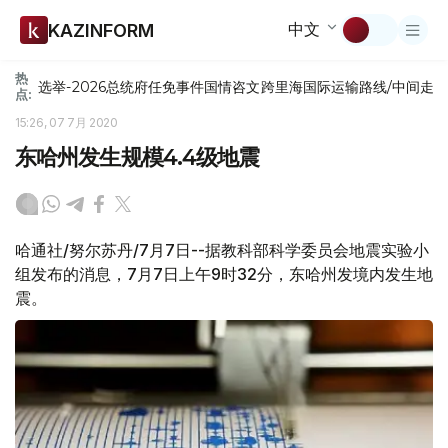
中文
KAZINFORM
热
选举-2026
总统府
任免
事件
国情咨文
跨里海国际运输路线/中间走
点:
15:26, 07 7月 2020
东哈州发生规模4.4级地震
哈通社/努尔苏丹/7月7日--据教科部科学委员会地震实验小
组发布的消息，7月7日上午9时32分，东哈州发境内发生地
震。