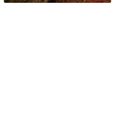
Фото: gov.kz
环保
哈萨克斯坦
东哈州
达娜 努尔巴克提
编译
20:54, 31 7月 2026
哈中拟打造“喀纳斯—马尔卡阔勒”跨境旅游
线路