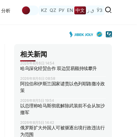
KZ
QZ
РУ
EN
中文
ق ز
ЎЗ
分析
相关新闻
2026年8月6日 14:54
哈乌深化经贸合作 双边贸易额持续攀升
2026年8月6日 08:58
阿拉伯和伊斯兰国家谴责以色列耶路撒冷政
策
2026年8月5日 19:54
以总理称哈马斯彻底解除武装前不会从加沙
撤军
2026年8月5日 14:42
俄罗斯扩大外国人可被驱逐出境行政违法行
为范围