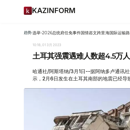
KAZINFORM
选举-2026
总统府
任免
事件
国情咨文
跨里海国际运输路
趋势:
10:18, 01 3月 2023
土耳其强震遇难人数超4.5万
哈通社/阿斯塔纳/3月1日--据阿纳多卢通讯
示，2月6日发生在土耳其南部的地震已经导致