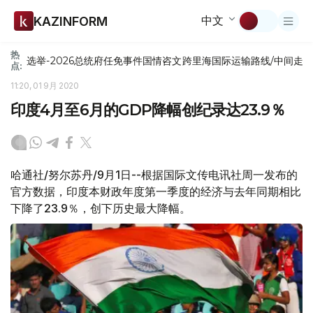
中文
KAZINFORM
热
选举-2026
总统府
任免
事件
国情咨文
跨里海国际运输路线/中间走
点:
11:20, 01 9月 2020
印度4月至6月的GDP降幅创纪录达23.9％
哈通社/努尔苏丹/9月1日--根据国际文传电讯社周一发布的
官方数据，印度本财政年度第一季度的经济与去年同期相比
下降了23.9％，创下历史最大降幅。