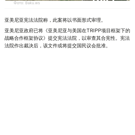
Фото: Baku.ws
亚美尼亚宪法法院称，此案将以书面形式审理。
亚美尼亚政府已将《亚美尼亚与美国在TRIPP项目框架下的
战略合作框架协议》提交宪法法院，以审查其合宪性。宪法
法院作出裁决后，该文件或将提交国民议会批准。
据悉，美国已为TRIPP项目的筹备阶段投资1.4亿美元。
美国
国际
亚美尼亚
木合塔尔 哈力木拉
编译
16:10, 06 8月 2026
韩国罕见高温天气致23人死亡