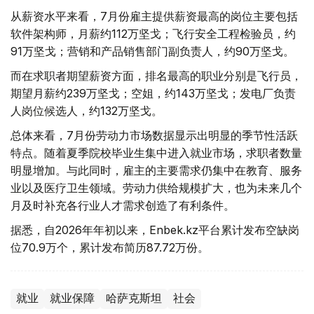
从薪资水平来看，7月份雇主提供薪资最高的岗位主要包括
软件架构师，月薪约112万坚戈；飞行安全工程检验员，约
91万坚戈；营销和产品销售部门副负责人，约90万坚戈。
而在求职者期望薪资方面，排名最高的职业分别是飞行员，
期望月薪约239万坚戈；空姐，约143万坚戈；发电厂负责
人岗位候选人，约132万坚戈。
总体来看，7月份劳动力市场数据显示出明显的季节性活跃
特点。随着夏季院校毕业生集中进入就业市场，求职者数量
明显增加。与此同时，雇主的主要需求仍集中在教育、服务
业以及医疗卫生领域。劳动力供给规模扩大，也为未来几个
月及时补充各行业人才需求创造了有利条件。
据悉，自2026年年初以来，Enbek.kz平台累计发布空缺岗
位70.9万个，累计发布简历87.72万份。
就业
就业保障
哈萨克斯坦
社会