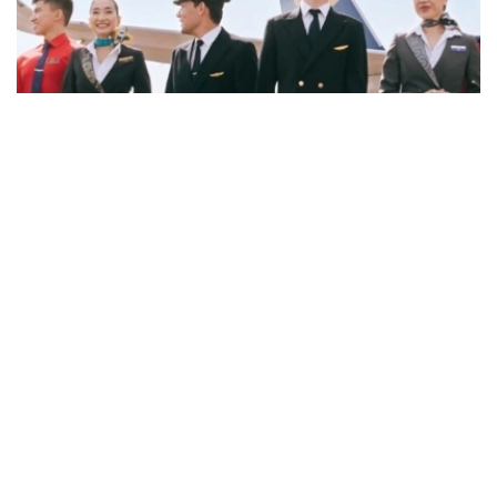
Фото: job.airastana.com
数据显示，飞行员的平均期望月薪约为239万坚戈，空乘人
员约为143万坚戈，发电站站长约为132万坚戈。
从招聘岗位来看，企业开出的最高薪资主要集中在软件架构
师、安全飞行监察工程师和市场营销与销售部门副主管等岗
位。其中，软件架构师平均月薪约112万坚戈，安全飞行监
察工程师约91万坚戈，市场营销与销售部门副主管约90万
坚戈。
与6月相比，7月平台招聘岗位数量下降3.8%，求职简历数
量则增长11.5%。劳动和社会保障部表示，这一变化符合夏
季就业市场特点，主要受高校毕业生集中进入就业市场及季