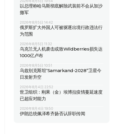
2026年8月5日 19:54
以总理称哈马斯彻底解除武装前不会从加沙
撤军
2026年8月5日 14:42
俄罗斯扩大外国人可被驱逐出境行政违法行
为范围
2026年8月5日 11:32
乌克兰无人机袭击或致Wildberries损失达
1000亿卢布
2026年8月5日 10:51
乌兹别克斯坦“Samarkand-2028”卫星今
日发射升空
2026年8月4日 22:52
世卫组织：刚果（金）埃博拉疫情蔓延速度
已超应对能力
2026年8月4日 19:50
伊朗总统佩泽希齐扬否认辞职传闻