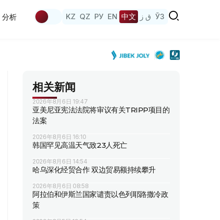
KZ
QZ
РУ
EN
中文
ق ز
ЎЗ
分析
相关新闻
2026年8月6日 19:47
亚美尼亚宪法法院将审议有关TRIPP项目的
法案
2026年8月6日 16:10
韩国罕见高温天气致23人死亡
2026年8月6日 14:54
哈乌深化经贸合作 双边贸易额持续攀升
2026年8月6日 08:58
阿拉伯和伊斯兰国家谴责以色列耶路撒冷政
策