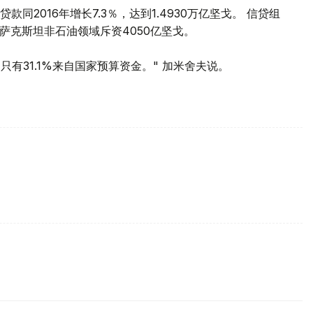
2016年增长7.3％，达到1.4930万亿坚戈。 信贷组
哈萨克斯坦非石油领域斥资4050亿坚戈。
只有31.1%来自国家预算资金。" 加米舍夫说。