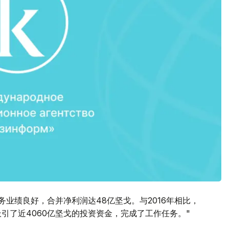
务业绩良好，合并净利润达48亿坚戈。与2016年相比，
行吸引了近4060亿坚戈的投资资金，完成了工作任务。"