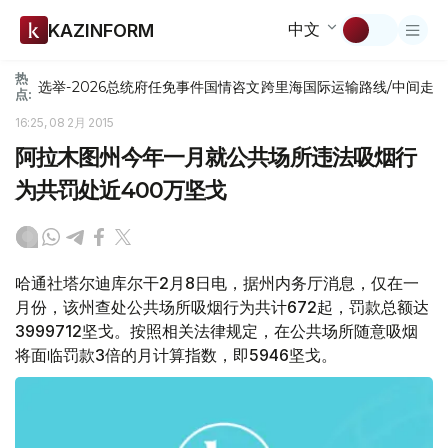
中文
KAZINFORM
热
选举-2026
总统府
任免
事件
国情咨文
跨里海国际运输路线/中间走
点:
16:25, 08 2月 2015
阿拉木图州今年一月就公共场所违法吸烟行
为共罚处近400万坚戈
哈通社塔尔迪库尔干2月8日电，据州内务厅消息，仅在一
月份，该州查处公共场所吸烟行为共计672起，罚款总额达
3999712坚戈。按照相关法律规定，在公共场所随意吸烟
将面临罚款3倍的月计算指数，即5946坚戈。