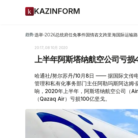
KAZINFORM
选举-2026
总统府
任免
事件
国情咨文
跨里海国际运输路
趋势:
20:17, 08 10月 2020
上半年阿斯塔纳航空公司亏损4
哈通社/努尔苏丹/10月8日 —— 据国际
管理和私有化事务部门主任阿勒玛斯阿达姆·
响，2020年上半年，阿斯塔纳航空公司（Air
（Qazaq Air）亏损100亿坚戈。