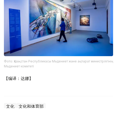
Фото: Қазақстан Республикасы Мәдениет және ақпарат министрлігінің
Мәдениет комитеті
【编译：达娜】
文化
文化和体育部