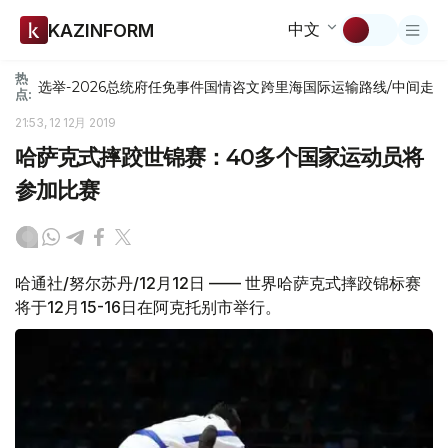
中文
KAZINFORM
热
选举-2026
总统府
任免
事件
国情咨文
跨里海国际运输路线/中间走
点:
21:53, 12 12月 2019
哈萨克式摔跤世锦赛：40多个国家运动员将
参加比赛
哈通社/努尔苏丹/12月12日 —— 世界哈萨克式摔跤锦标赛
将于12月15-16日在阿克托别市举行。