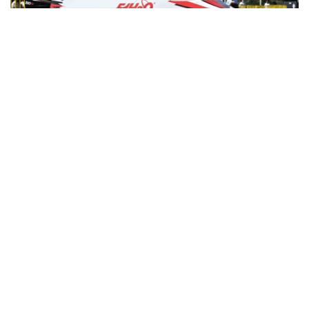
Фото: Ақорда
消息称，未来五年，F1H2O世界锦标赛将在卡普恰盖水库
举行。
日前，阿拉木图州州长马拉特·苏勒坦哈兹耶夫与F1H2O世
界锦标赛运营方H2O Racing公司代表就项目实施前景举行
会谈。
苏勒坦哈兹耶夫表示，举办这一国际顶级赛事将有助于提升
哈萨克斯坦国际影响力，并为旅游业发展注入新的动力。他
指出，地方政府将与旅游和体育部密切合作，为项目实施提
供全方位支持。