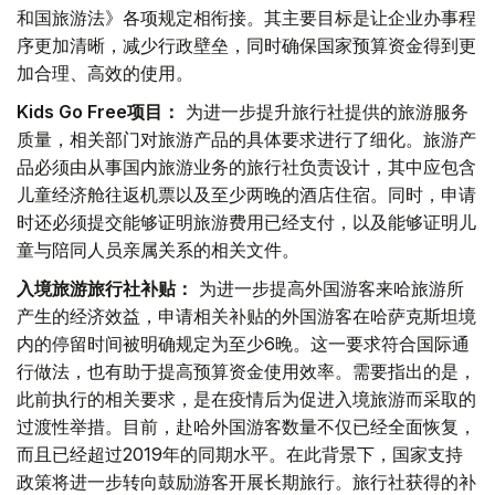
和国旅游法》各项规定相衔接。其主要目标是让企业办事程
序更加清晰，减少行政壁垒，同时确保国家预算资金得到更
加合理、高效的使用。
Kids Go Free项目：
为进一步提升旅行社提供的旅游服务
质量，相关部门对旅游产品的具体要求进行了细化。旅游产
品必须由从事国内旅游业务的旅行社负责设计，其中应包含
儿童经济舱往返机票以及至少两晚的酒店住宿。同时，申请
时还必须提交能够证明旅游费用已经支付，以及能够证明儿
童与陪同人员亲属关系的相关文件。
入境旅游旅行社补贴：
为进一步提高外国游客来哈旅游所
产生的经济效益，申请相关补贴的外国游客在哈萨克斯坦境
内的停留时间被明确规定为至少6晚。这一要求符合国际通
行做法，也有助于提高预算资金使用效率。需要指出的是，
此前执行的相关要求，是在疫情后为促进入境旅游而采取的
过渡性举措。目前，赴哈外国游客数量不仅已经全面恢复，
而且已经超过2019年的同期水平。在此背景下，国家支持
政策将进一步转向鼓励游客开展长期旅行。旅行社获得的补