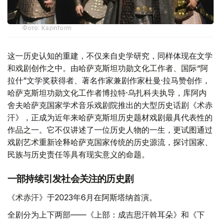
Фото: Kazinform
这一历史认知的重建，不仅来自史学研究，同样体现在文学
和戏剧创作之中。由哈萨克斯坦功勋文化工作者、国际“阿
拉什”文学奖获得者、著名作家兼剧作家杜曼·拉马赞创作，
哈萨克斯坦功勋文化工作者博拉特·乌扎科夫执导，库阿内
舍夫哈萨克国家学术音乐戏剧院推出的大型历史话剧《术赤
汗》，正成为近年来哈萨克斯坦历史题材戏剧最具代表性的
作品之一。它不仅讲述了一位历史人物的一生，更试图通过
戏剧艺术重新诠释哈萨克国家传统的历史源流，探讨国家、
民族与历史责任等具有现实意义的命题。
一部持续引发社会关注的历史剧
《术赤汗》于2023年6月在阿斯塔纳首演。
全剧分为上下两部——《上部：成吉思汗斡耳朵》和《下