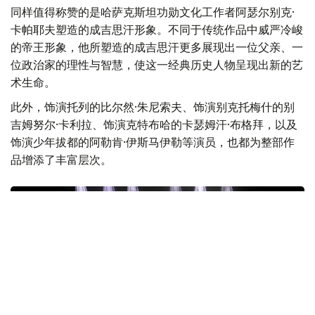
同样值得称赞的是哈萨克斯坦功勋文化工作者阿瑟尔别克·
卡帕耶夫塑造的成吉思汗形象。不同于传统作品中威严冷峻
的帝王形象，他所塑造的成吉思汗更多展现出一位父亲、一
位政治家的理性与智慧，使这一经典历史人物呈现出新的艺
术生命。
此外，饰演托列的比尔然·朱尼索夫、饰演别克托梅什的别
吉姆努尔·卡利拉、饰演克特布哈的卡瑟姆汗·布格拜，以及
饰演少年拔都的阿勒肯·伊斯马伊勒等演员，也都为整部作
品增添了丰富层次。