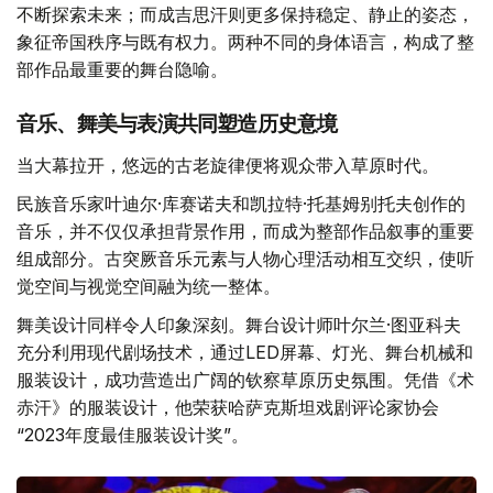
不断探索未来；而成吉思汗则更多保持稳定、静止的姿态，
象征帝国秩序与既有权力。两种不同的身体语言，构成了整
部作品最重要的舞台隐喻。
音乐、舞美与表演共同塑造历史意境
当大幕拉开，悠远的古老旋律便将观众带入草原时代。
民族音乐家叶迪尔·库赛诺夫和凯拉特·托基姆别托夫创作的
音乐，并不仅仅承担背景作用，而成为整部作品叙事的重要
组成部分。古突厥音乐元素与人物心理活动相互交织，使听
觉空间与视觉空间融为统一整体。
舞美设计同样令人印象深刻。舞台设计师叶尔兰·图亚科夫
充分利用现代剧场技术，通过LED屏幕、灯光、舞台机械和
服装设计，成功营造出广阔的钦察草原历史氛围。凭借《术
赤汗》的服装设计，他荣获哈萨克斯坦戏剧评论家协会
“2023年度最佳服装设计奖”。