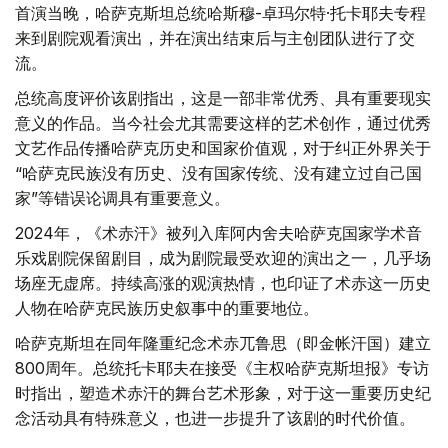
首演当晚，哈萨克斯坦总统哈斯穆-卓玛尔特·托卡耶夫专程
来到剧院观看演出，并在演出结束后与主创团队进行了交
流。
总统高度评价该剧指出，这是一部非常优秀、具有重要现实
意义的作品。当今社会尤其需要这样的艺术创作，通过优秀
文艺作品传播哈萨克历史和国家价值观，对于纠正外界关于
“哈萨克民族没有历史、没有国家传统、没有建立过自己国
家”等错误论调具有重要意义。
2024年，《术赤汗》被列入库阿内舍夫哈萨克国家学术音
乐戏剧院保留剧目，成为剧院最受欢迎的演出之一，几乎场
场座无虚席。持续高涨的观演热情，也印证了术赤这一历史
人物在哈萨克民族历史叙事中的重要地位。
哈萨克斯坦在同年隆重纪念术赤兀鲁思（即金帐汗国）建立
800周年。总统托卡耶夫在接受《主权哈萨克斯坦报》专访
时指出，塑造术赤汗的舞台艺术形象，对于这一重要历史纪
念活动具有特殊意义，也进一步提升了该剧的时代价值。