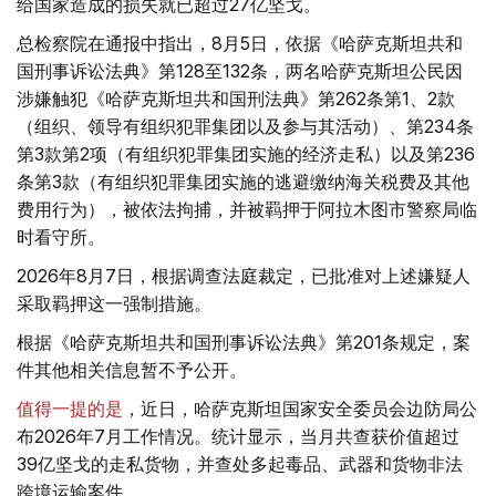
给国家造成的损失就已超过27亿坚戈。
总检察院在通报中指出，8月5日，依据《哈萨克斯坦共和
国刑事诉讼法典》第128至132条，两名哈萨克斯坦公民因
涉嫌触犯《哈萨克斯坦共和国刑法典》第262条第1、2款
（组织、领导有组织犯罪集团以及参与其活动）、第234条
第3款第2项（有组织犯罪集团实施的经济走私）以及第236
条第3款（有组织犯罪集团实施的逃避缴纳海关税费及其他
费用行为），被依法拘捕，并被羁押于阿拉木图市警察局临
时看守所。
2026年8月7日，根据调查法庭裁定，已批准对上述嫌疑人
采取羁押这一强制措施。
根据《哈萨克斯坦共和国刑事诉讼法典》第201条规定，案
件其他相关信息暂不予公开。
值得一提的是
，近日，哈萨克斯坦国家安全委员会边防局公
布2026年7月工作情况。统计显示，当月共查获价值超过
39亿坚戈的走私货物，并查处多起毒品、武器和货物非法
跨境运输案件。