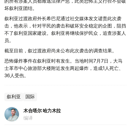
的所有涉案人员都难逃法律严惩，此类恐怖主义行径不会破
坏叙利亚团结。
叙利亚过渡政府外长希巴尼通过社交媒体发文谴责此次袭
击，他表示，针对平民的袭击和破坏安全稳定的企图，阻挡
不了叙利亚国家建设。叙利亚将继续保护民众，追查涉案人
员。
截至目前，叙过渡政府尚未公布此次袭击的调查结果。
恐怖爆炸事件在叙利亚时有发生。当地时间7月7日，大马
士革市中心旅游部大楼附近发生两起爆炸，造成1人死亡、
36人受伤。
叙利亚
国际
木合塔尔 哈力木拉
编译