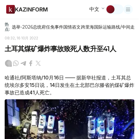
中文
KAZINFORM
热
选举-2026
总统府
任免
事件
国情咨文
跨里海国际运输路线/中间走
点:
08:32, 16 10月 2022
土耳其煤矿爆炸事故致死人数升至41人
哈通社/阿斯塔纳/10月16日 —— 据新华社报道，土耳其总
统埃尔多安15日说，14日发生在土北部巴尔滕省的煤矿爆炸
事故已造成41人死亡。