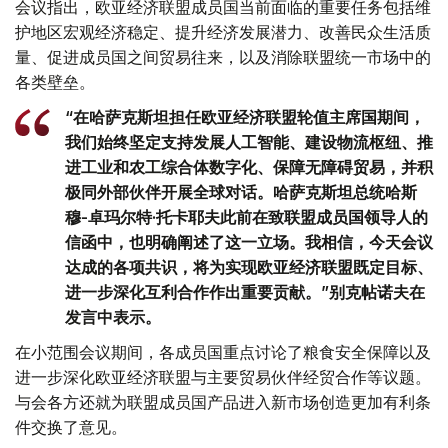
会议指出，欧亚经济联盟成员国当前面临的重要任务包括维
护地区宏观经济稳定、提升经济发展潜力、改善民众生活质
量、促进成员国之间贸易往来，以及消除联盟统一市场中的
各类壁垒。
“在哈萨克斯坦担任欧亚经济联盟轮值主席国期间，
我们始终坚定支持发展人工智能、建设物流枢纽、推
进工业和农工综合体数字化、保障无障碍贸易，并积
极同外部伙伴开展全球对话。哈萨克斯坦总统哈斯
穆-卓玛尔特·托卡耶夫此前在致联盟成员国领导人的
信函中，也明确阐述了这一立场。我相信，今天会议
达成的各项共识，将为实现欧亚经济联盟既定目标、
进一步深化互利合作作出重要贡献。”别克帖诺夫在
发言中表示。
在小范围会议期间，各成员国重点讨论了粮食安全保障以及
进一步深化欧亚经济联盟与主要贸易伙伴经贸合作等议题。
与会各方还就为联盟成员国产品进入新市场创造更加有利条
件交换了意见。