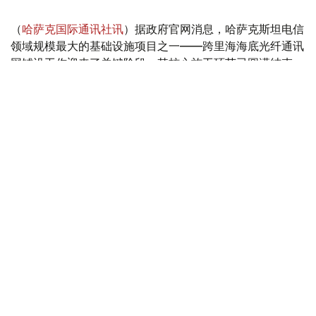
（
哈萨克国际通讯社讯
）据政府官网消息，哈萨克斯坦电信
领域规模最大的基础设施项目之一——跨里海海底光纤通讯
网铺设工作迎来了关键阶段，其核心施工环节已圆满结束。
Фото: Үкімет
海底光缆已成功抵达哈萨克斯坦海岸，标志着由哈萨克电信
股份公司与阿塞拜疆电信国际公司联合实施的项目最艰难部