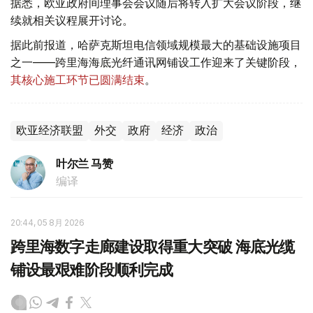
据悉，欧亚政府间理事会会议随后将转入扩大会议阶段，继
续就相关议程展开讨论。
据此前报道，哈萨克斯坦电信领域规模最大的基础设施项目
之一——跨里海海底光纤通讯网铺设工作迎来了关键阶段，
其核心施工环节已圆满结束
。
欧亚经济联盟
外交
政府
经济
政治
叶尔兰 马赞
编译
20:44, 05 8月 2026
跨里海数字走廊建设取得重大突破 海底光缆
铺设最艰难阶段顺利完成