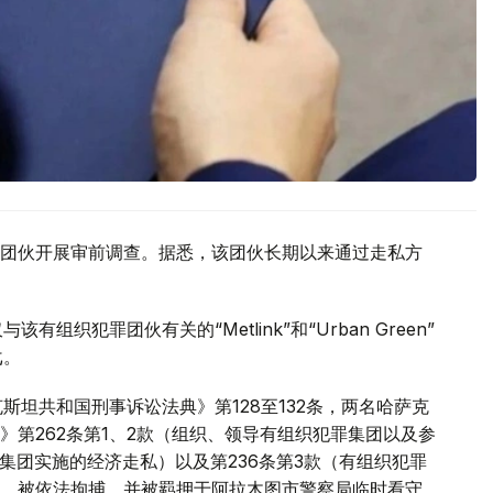
团伙开展审前调查。据悉，该团伙长期以来通过走私方
织犯罪团伙有关的“Metlink”和“Urban Green”
戈。
斯坦共和国刑事诉讼法典》第128至132条，两名哈萨克
第262条第1、2款（组织、领导有组织犯罪集团以及参
罪集团实施的经济走私）以及第236条第3款（有组织犯罪
，被依法拘捕，并被羁押于阿拉木图市警察局临时看守