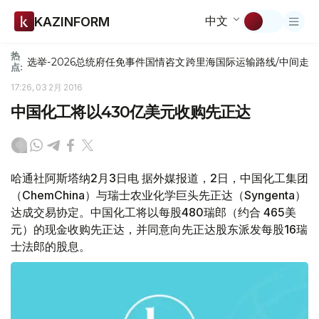
中文
KAZINFORM
热
选举-2026
总统府
任免
事件
国情咨文
跨里海国际运输路线/中间走
点:
17:26, 03 2月 2016
中国化工将以430亿美元收购先正达
哈通社阿斯塔纳2月3日电 据外媒报道，2日，中国化工集团
（ChemChina）与瑞士农业化学巨头先正达（Syngenta）
达成交易协定。中国化工将以每股480瑞郎（约合 465美
元）的现金收购先正达，并同意向先正达股东派发每股16瑞
士法郎的股息。