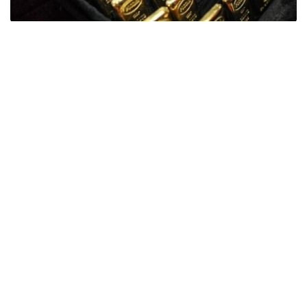
Фото: ӨзА
季度报告显示，哈萨克斯坦国家银行黄金储备增加了15吨。
波兰是2026年第二季度最大的黄金买家。该国在2026年第
二季度增加了51吨黄金储备。
中国购买了33吨黄金，乌兹别克斯坦购买了16吨，哈萨克
斯坦购买了15吨。约旦和捷克共和国的中央银行也分别增加
了6吨黄金储备。
全球各国央行在第二季度共购买了约289吨黄金，比2025年
同期增长了62%。去年同期，黄金购买量约为178吨。
世界黄金协会称，黄金需求的增长受到地缘政治不确定性、
本季度贵金属价格下跌，以及各国寻求国际储备多元化等因
素的影响。
根据该协会进行的一项调查，89%的央行行长预计未来一
年全球黄金储备量将会增加。45%的受访者表示，他们的