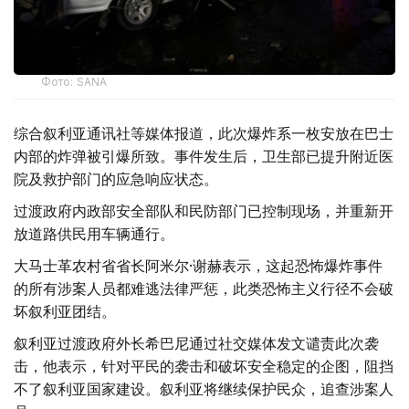
Фото: SANA
综合叙利亚通讯社等媒体报道，此次爆炸系一枚安放在巴士
内部的炸弹被引爆所致。事件发生后，卫生部已提升附近医
院及救护部门的应急响应状态。
过渡政府内政部安全部队和民防部门已控制现场，并重新开
放道路供民用车辆通行。
大马士革农村省省长阿米尔·谢赫表示，这起恐怖爆炸事件
的所有涉案人员都难逃法律严惩，此类恐怖主义行径不会破
坏叙利亚团结。
叙利亚过渡政府外长希巴尼通过社交媒体发文谴责此次袭
击，他表示，针对平民的袭击和破坏安全稳定的企图，阻挡
不了叙利亚国家建设。叙利亚将继续保护民众，追查涉案人