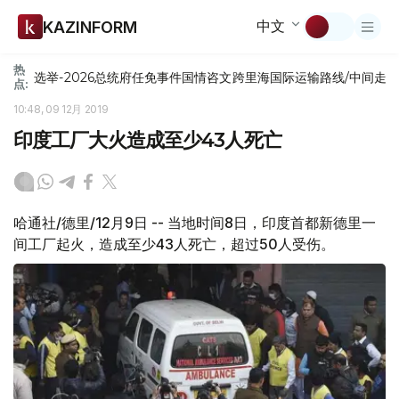
中文
KAZINFORM
热
选举-2026
总统府
任免
事件
国情咨文
跨里海国际运输路线/中间走
点:
10:48, 09 12月 2019
印度工厂大火造成至少43人死亡
哈通社/德里/12月9日 -- 当地时间8日，印度首都新德里一
间工厂起火，造成至少43人死亡，超过50人受伤。