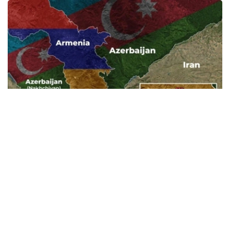
Фото: Baku.ws
亚美尼亚宪法法院称，此案将以书面形式审理。
亚美尼亚政府已将《亚美尼亚与美国在TRIPP项目框架下的
战略合作框架协议》提交宪法法院，以审查其合宪性。宪法
法院作出裁决后，该文件或将提交国民议会批准。
据悉，美国已为TRIPP项目的筹备阶段投资1.4亿美元。