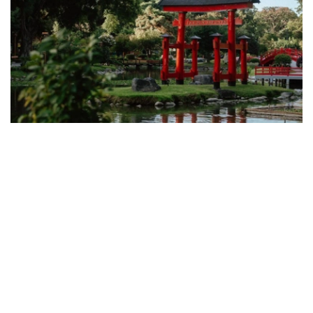
Фото: 斜体字网站
此前，斜体字网站记者曾向阿拉木图市政府发出正式采访
函，就项目承建单位、园区绿化植物种类等相关情况进行了
了解。
阿拉木图市政府介绍，项目施工图设计及预算文件由
“KazДомСтрой LTD”有限责任公司编制，“Kazuranium
Service”有限责任公司担任项目总承包商。整个项目建设资
金全部由私人投资者出资，不涉及财政预算。