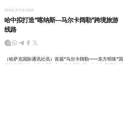
20:54, 31 7月 2026
哈中拟打造“喀纳斯—马尔卡阔勒”跨境旅游
线路
（哈萨克国际通讯社讯）首届“马尔卡阔勒——东方明珠”国
际旅游节正在哈萨克斯坦东哈萨克斯坦州马尔卡阔勒区乌伦
海卡村举行。东哈萨克斯坦州州长努热穆别特·萨赫塔汗诺
夫出席开幕式。