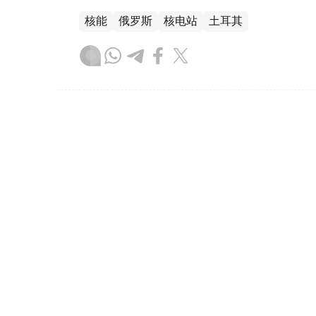
核能
俄罗斯
核电站
土耳其
木合塔尔 木拉提
编译
14:42, 05 8月 2026
俄罗斯扩大外国人可被驱逐出
（哈萨克国际通讯社讯）俄罗斯总统弗拉基米
政驱逐出境规定。根据新法，可导致外国公民
加至45项。