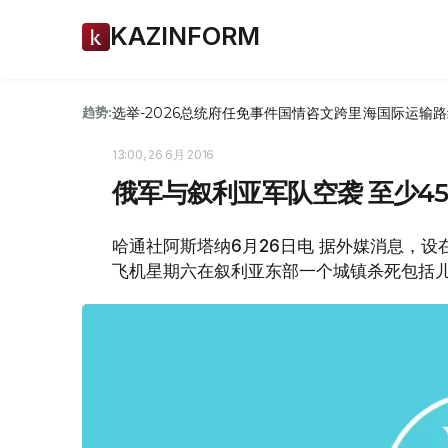
KAZINFORM
选举-2026
总统府
任免
事件
国情咨文
跨里海国际运输路
趋势:
13:00, 26 6月 2016
俄军与叙利亚军队空袭 至少4
哈通社阿斯塔纳6月26日电 据外媒消息，
飞机星期六在叙利亚东部一个城镇杀死包括儿