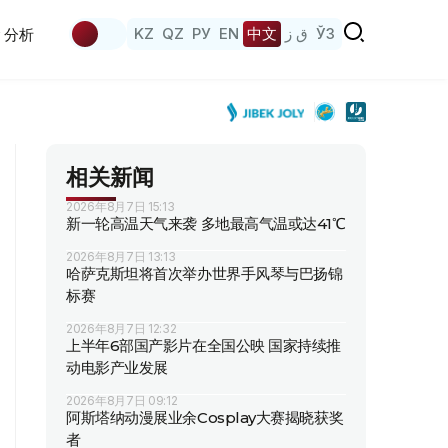
KZ
QZ
РУ
EN
中文
ق ز
ЎЗ
分析
相关新闻
2026年8月7日 15:13
新一轮高温天气来袭 多地最高气温或达41℃
2026年8月7日 13:13
哈萨克斯坦将首次举办世界手风琴与巴扬锦
标赛
2026年8月7日 12:32
上半年6部国产影片在全国公映 国家持续推
动电影产业发展
2026年8月7日 09:12
阿斯塔纳动漫展业余Cosplay大赛揭晓获奖
者