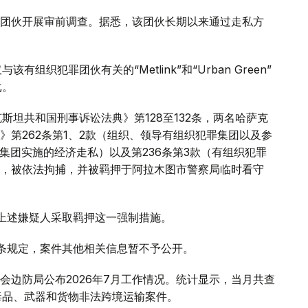
团伙开展审前调查。据悉，该团伙长期以来通过走私方
织犯罪团伙有关的“Metlink”和“Urban Green”
戈。
斯坦共和国刑事诉讼法典》第128至132条，两名哈萨克
第262条第1、2款（组织、领导有组织犯罪集团以及参
罪集团实施的经济走私）以及第236条第3款（有组织犯罪
，被依法拘捕，并被羁押于阿拉木图市警察局临时看守
对上述嫌疑人采取羁押这一强制措施。
1条规定，案件其他相关信息暂不予公开。
会边防局公布2026年7月工作情况。统计显示，当月共查
毒品、武器和货物非法跨境运输案件。