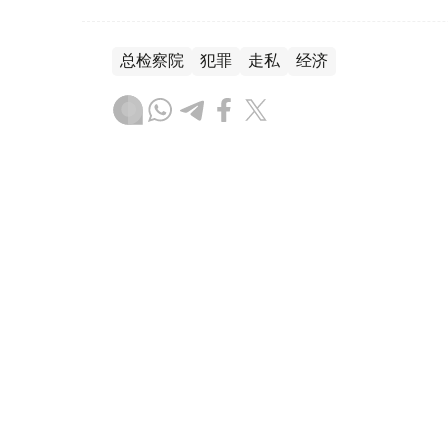
总检察院
犯罪
走私
经济
叶尔兰 马赞
编译
21:52, 07 8月 2026
哈萨克斯坦阿克索兰钨矿计划2
（
哈萨克国际通讯社讯
）位于哈萨克斯坦北哈
启动钨矿开采工作。相关时间安排及项目规