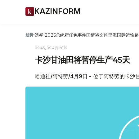
KAZINFORM
选举-2026
总统府
任免
事件
国情咨文
跨里海国际运输路
趋势:
09:45, 09 4月 2019
卡沙甘油田将暂停生产45天
哈通社/阿特劳/4月9日 - 位于阿特劳的卡