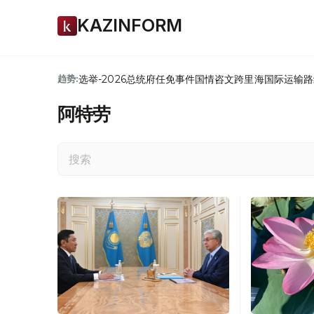
KAZINFORM
选举-2026
总统府
任免
事件
国情咨文
跨里海国际运输路
趋势:
阿特劳