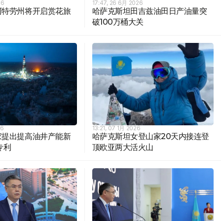
26
17:47, 26 6月 2026
阿特劳州将开启赏花旅
哈萨克斯坦田吉兹油田日产油量突
破100万桶大关
26
13:21, 07 1月 2026
家提出提高油井产能新
哈萨克斯坦女登山家20天内接连登
专利
顶欧亚两大活火山