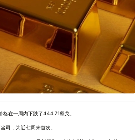
价格在一周内下跌了444.71坚戈。
元/盎司，为近七周来首次。