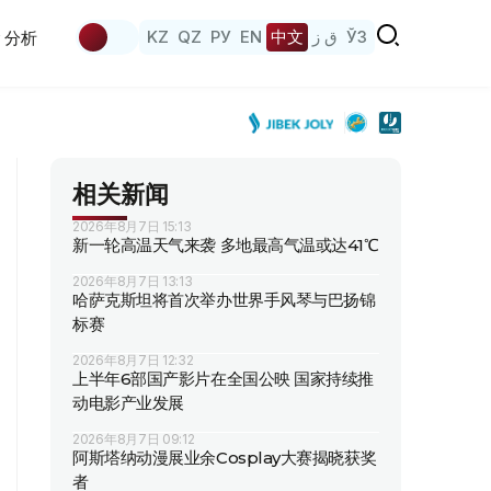
KZ
QZ
РУ
EN
中文
ق ز
ЎЗ
分析
相关新闻
2026年8月7日 15:13
新一轮高温天气来袭 多地最高气温或达41℃
2026年8月7日 13:13
哈萨克斯坦将首次举办世界手风琴与巴扬锦
标赛
2026年8月7日 12:32
上半年6部国产影片在全国公映 国家持续推
动电影产业发展
2026年8月7日 09:12
阿斯塔纳动漫展业余Cosplay大赛揭晓获奖
者