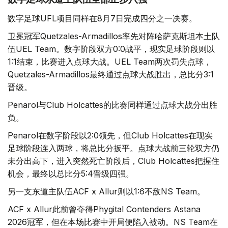
数字足球UFL项目同样在8月7日完成四分之一决赛。
卫冕冠军Quetzales-Armadillos率先对阵哈萨克斯坦本土队
伍UEL Team。数字阶段双方0:0战平，现实足球阶段则以
1:1结束，比赛进入点球大战。UEL Team两次罚失点球，
Quetzales-Armadillos最终通过点球大战胜出，总比分3:1
晋级。
Penarol与Club Holcattes的比赛同样通过点球大战分出胜
负。
Penarol在数字阶段以2:0领先，但Club Holcattes在现实
足球阶段连入两球，将总比分扳平。点球大战前三轮双方仍
未分出高下，进入突然死亡阶段后，Club Holcattes把握住
机会，最终以总比分5:4晋级四强。
另一支东道主队伍ACF x Allur则以1:6不敌NS Team。
ACF x Allur此前曾夺得Phygital Contenders Astana
2026冠军，但在本场比赛中开局便陷入被动。NS Team在