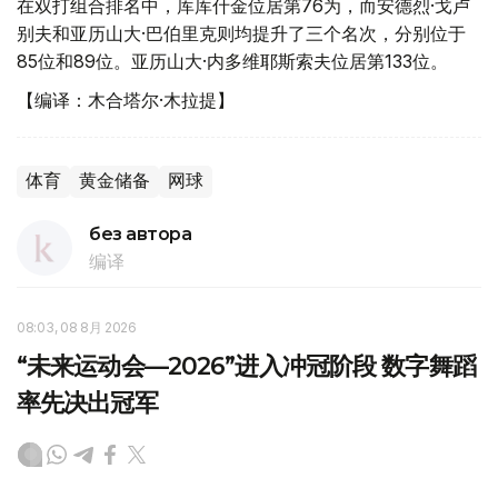
在双打组合排名中，库库什金位居第76为，而安德烈·戈卢
别夫和亚历山大·巴伯里克则均提升了三个名次，分别位于
85位和89位。亚历山大·内多维耶斯索夫位居第133位。
【编译：木合塔尔·木拉提】
体育
黄金储备
网球
без автора
编译
08:03, 08 8月 2026
“未来运动会—2026”进入冲冠阶段 数字舞蹈
率先决出冠军