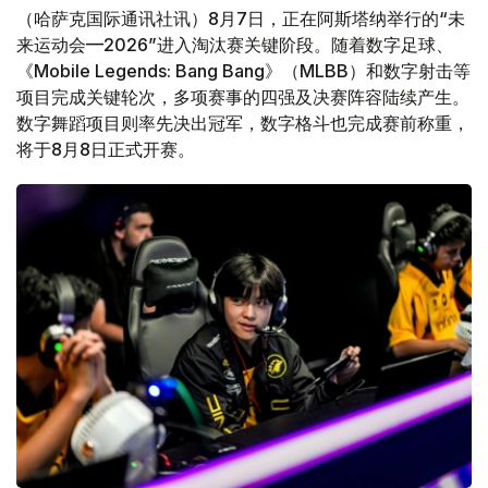
（哈萨克国际通讯社讯）8月7日，正在阿斯塔纳举行的“未
来运动会—2026”进入淘汰赛关键阶段。随着数字足球、
《Mobile Legends: Bang Bang》（MLBB）和数字射击等
项目完成关键轮次，多项赛事的四强及决赛阵容陆续产生。
数字舞蹈项目则率先决出冠军，数字格斗也完成赛前称重，
将于8月8日正式开赛。