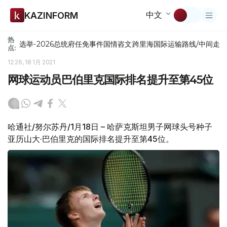
中文
KAZINFORM
热
选举-2026
总统府
任免
事件
国情咨文
跨里海国际运输路线/中间走
点:
12:26, 18 1月 2021
网球运动员巴伯里克国际排名提升至第45位
哈通社/努尔苏丹/1月18日 – 哈萨克斯坦男子网球头号种子
亚历山大·巴伯里克的国际排名提升至第45位。