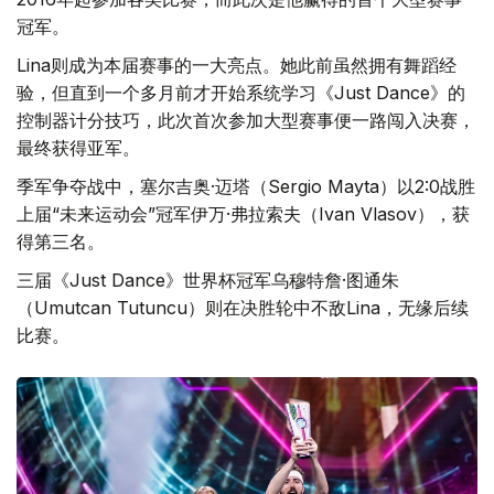
冠军。
Lina则成为本届赛事的一大亮点。她此前虽然拥有舞蹈经
验，但直到一个多月前才开始系统学习《Just Dance》的
控制器计分技巧，此次首次参加大型赛事便一路闯入决赛，
最终获得亚军。
季军争夺战中，塞尔吉奥·迈塔（Sergio Mayta）以2:0战胜
上届“未来运动会”冠军伊万·弗拉索夫（Ivan Vlasov），获
得第三名。
三届《Just Dance》世界杯冠军乌穆特詹·图通朱
（Umutcan Tutuncu）则在决胜轮中不敌Lina，无缘后续
比赛。