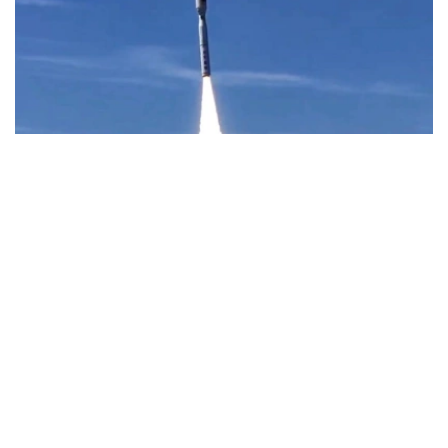
Фото: Uzcosmos
据乌兹别克斯坦数字技术部消息，此次发射由中国Star
Vision公司实施，发射地点位于中国山东省近海海上发射平
台。
据了解，该卫星以“Samarkand-2028”命名，名称取自将于
2028年在撒马尔罕举行的第79届国际宇航大会。
乌兹别克斯坦数字技术部表示，卫星搭载的机载系统采用了
由“Uzbekcosmos”专家自主研发的人工智能模块。该技术