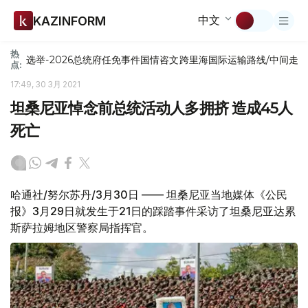
中文
KAZINFORM
热
选举-2026
总统府
任免
事件
国情咨文
跨里海国际运输路线/中间走
点:
17:49, 30 3月 2021
坦桑尼亚悼念前总统活动人多拥挤 造成45人
死亡
哈通社/努尔苏丹/3月30日 —— 坦桑尼亚当地媒体《公民
报》3月29日就发生于21日的踩踏事件采访了坦桑尼亚达累
斯萨拉姆地区警察局指挥官。