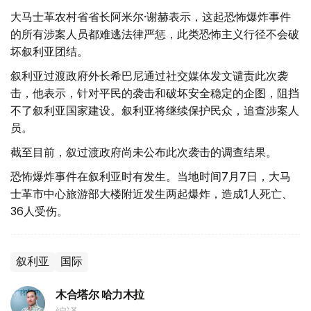
大马士革农村省省长阿米尔·谢赫表示，这起恐怖爆炸事件
的所有涉案人员都难逃法律严惩，此类恐怖主义行径不会破
坏叙利亚团结。
叙利亚过渡政府外长希巴尼通过社交媒体发文谴责此次袭
击，他表示，针对平民的袭击和破坏安全稳定的企图，阻挡
不了叙利亚国家建设。叙利亚将继续保护民众，追查涉案人
员。
截至目前，叙过渡政府尚未公布此次袭击的调查结果。
恐怖爆炸事件在叙利亚时有发生。当地时间7月7日，大马
士革市中心旅游部大楼附近发生两起爆炸，造成1人死亡、
36人受伤。
叙利亚
国际
木合塔尔 哈力木拉