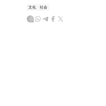
文化
社会
木合塔尔 木拉提
编译
09:12, 07 8月 2026
阿斯塔纳动漫展业余Cospla
（哈萨克国际通讯社讯）阿斯塔纳国际动漫展（Com
Cosplay大赛，80余名选手登台展示精心