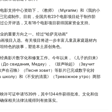
影支持中心资助下，《教师》（Мұғалім）和《我的小
部影片已完成制作。目前，全国共有23个电影项目处于制作阶
通过公开评选，又有18个电影项目获得国家资金支持。
业的重要方向之一。经过“哈萨克动画”
10个动画项目入选。有关项目将进一步丰富儿童及家庭题材内
坦特色的故事，塑造本土原创角色。
经典影片数字化和修复工作。今年以来，《儿子的归来》
До свидания, Медеу）、《鼓声响起》（Звучит
和《歌声在召唤》（Песня зовет）等影片已完成数字化转
 школу）和《不安的清晨》（Тревожное утро）两部
许可证申请1539件，其中1344件获得批准。文化和信
确保相关法律法规得到有效落实。