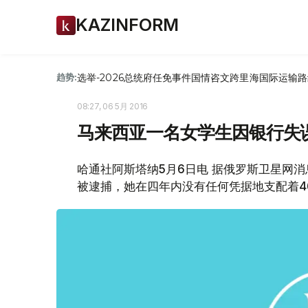
KAZINFORM
选举-2026
总统府
任免
事件
国情咨文
跨里海国际运输路
趋势:
08:27, 06 5月 2016
马来西亚一名女学生因银行失误
哈通社阿斯塔纳5月6日电 据俄罗斯卫星网
被逮捕，她在四年内没有任何凭据地支配着4